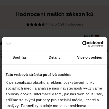
Hodnocení našich zákazníků
4.43/5 591 Hodnocení
Ines P
O
KUPUJÍCÍ
05.08.2026
v
ě
16.07.2026
ř
e
n
ý
z
á
í je obvykle velmi rychlé - do 5 pracovních dnů, ale
Vynikající kvalita
k
ží je nekonečný příběh smutku - může trvat až 20
a
z
Souhlas
Detaily
Více o cookies
dnů.
n
í
k
ad. Zobrazit původní verzi.
Toto je překlad. Zobr
Tato webová stránka používá cookies
K personalizaci obsahu a reklam, poskytování funkcí
sociálních médií a analýze naší návštěvnosti využíváme
Bezpečné doručení
Bezpečná platba
soubory cookie. Informace o tom, jak náš web používáte,
sdílíme se svými partnery pro sociální média, inzerci a
60 dní právo na vrácení
analýzy. Partneři tyto údaje mohou zkombinovat s