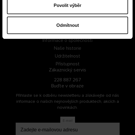
Povolit výběr
PŘIHLÁSIT SE
ZAREGISTROVAT SE
Odmítnout
O Cellbes
Informace o společnosti
Naše historie
Udržitelnost
Přístupnost
Zákaznický servis
228 887 267
Buďte v obraze
Přihlaste se k odběru newsletteru a získávejte od nás
informace o našich nejnovějších produktech, akcích a
novinkách.
E-mail