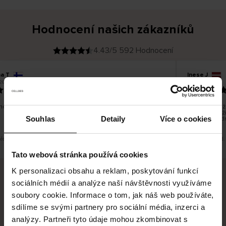
Hodnocení našich zákazníků
4.43/5 592 Hodnocení
na T
Inese J
O
KUPUJÍCÍ
26
05.08.2026
v
ě
19.07.2026
ř
e
n
ý
z
á
o dobré a dobré
Dodání zboží 
k
a
vrácení zboží
z
Souhlas
Detaily
Více o cookies
pracovních d
n
í
k
překlad. Zobrazit původní verzi.
Toto je překlad.
Tato webová stránka používá cookies
K personalizaci obsahu a reklam, poskytování funkcí
sociálních médií a analýze naší návštěvnosti využíváme
Bezpečné doručení
Bezpečná platba
soubory cookie. Informace o tom, jak náš web používáte,
sdílíme se svými partnery pro sociální média, inzerci a
60 dní právo na vrácení
analýzy. Partneři tyto údaje mohou zkombinovat s