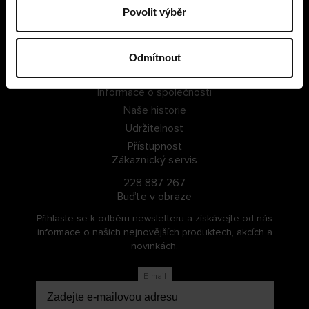
Povolit výběr
PŘIHLÁSIT SE
ZAREGISTROVAT SE
Odmítnout
O Cellbes
Informace o společnosti
Naše historie
Udržitelnost
Přístupnost
Zákaznický servis
228 887 267
Buďte v obraze
Přihlaste se k odběru newsletteru a získávejte od nás
informace o našich nejnovějších produktech, akcích a
novinkách.
E-mail