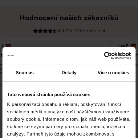
Hodnocení našich zákazníků
4.43/5 591 Hodnocení
 J
Ines P
O
KUPUJÍCÍ
05.08.2026
2026
v
ě
16.07.2026
ř
e
n
ý
z
á
í zboží je obvykle velmi rychlé - do 5 pracovních dnů, ale
Vynikající 
k
ní zboží je nekonečný příběh smutku - může trvat až 20
a
z
Souhlas
Detaily
Více o cookies
vních dnů.
n
í
k
e překlad. Zobrazit původní verzi.
Toto je překla
Tato webová stránka používá cookies
K personalizaci obsahu a reklam, poskytování funkcí
sociálních médií a analýze naší návštěvnosti využíváme
Bezpečné doručení
Bezpečná platba
soubory cookie. Informace o tom, jak náš web používáte,
sdílíme se svými partnery pro sociální média, inzerci a
60 dní právo na vrácení
analýzy. Partneři tyto údaje mohou zkombinovat s