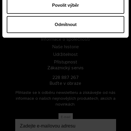
Povolit výběr
PŘIHLÁSIT SE
ZAREGISTROVAT SE
Odmítnout
O Cellbes
Informace o společnosti
Naše historie
Udržitelnost
Přístupnost
Zákaznický servis
228 887 267
Buďte v obraze
Přihlaste se k odběru newsletteru a získávejte od nás
informace o našich nejnovějších produktech, akcích a
novinkách.
E-mail