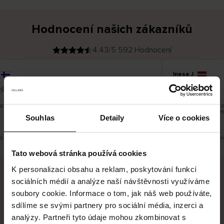
Hodnocení našich zákazníků
4.43/5 592 Hodnocení
Inese J
O
KUPUJÍCÍ
05.08.2026
v
ě
19.07.2026
ř
e
n
ý
z
á
obré a dobré
Dodání zboží je o
k
a
vrácení zboží je 
z
Souhlas
Detaily
Více o cookies
pracovních dnů.
n
í
k
ad. Zobrazit původní verzi.
Toto je překlad. Zobr
Tato webová stránka používá cookies
K personalizaci obsahu a reklam, poskytování funkcí
sociálních médií a analýze naší návštěvnosti využíváme
Bezpečné doručení
Bezpečná platba
soubory cookie. Informace o tom, jak náš web používáte,
sdílíme se svými partnery pro sociální média, inzerci a
60 dní právo na vrácení
analýzy. Partneři tyto údaje mohou zkombinovat s