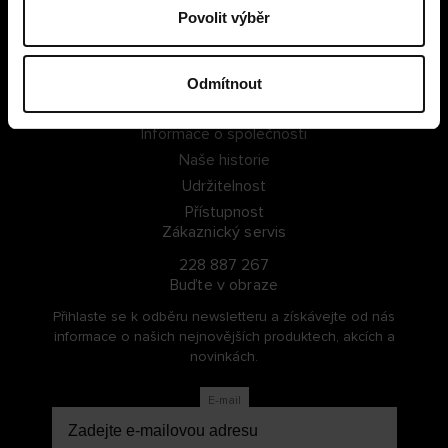
Povolit výběr
PŘIHLÁSIT SE
ZAREGISTROVAT SE
Odmítnout
O Cellbes
Informace o společnosti
Naše historie
Udržitelnost
Přístupnost
Zákaznický servis
228 887 267
Buďte v obraze
Přihlaste se k odběru newsletteru a získávejte od nás
informace o našich nejnovějších produktech, akcích a
novinkách.
E-mail