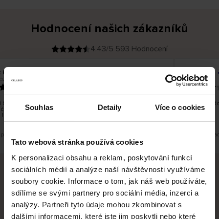
Hodnocení našich zákazníků
4.43/5 593 Hodnocení
 H
Kristiina T
O
KUPUJÍCÍ
026
06.08.2026
v
ě
22.07.2026
ř
e
n
ý
z
á
 bylo dobré, ale je škoda, že si nemůžete vybrat kurýrní
Všechno do
k
Souhlas
Detaily
Více o cookies
čnost. Nedoručujete do balíkomatů DPD a Unisend, což
a
z
 lépe hodilo do místa vašeho bydliště.
n
í
k
 překlad. Zobrazit původní verzi.
Toto je překla
Tato webová stránka používá cookies
K personalizaci obsahu a reklam, poskytování funkcí
sociálních médií a analýze naší návštěvnosti využíváme
soubory cookie. Informace o tom, jak náš web používáte,
Bezpečné doručení
Bezpečná platba
sdílíme se svými partnery pro sociální média, inzerci a
analýzy. Partneři tyto údaje mohou zkombinovat s
60 dní právo na vrácení
dalšími informacemi, které jste jim poskytli nebo které