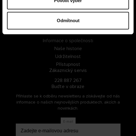
Povolit výběr
PŘIHLÁSIT SE
Odmítnout
ZAREGISTROVAT SE
O Cellbes
Informace o společnosti
Naše historie
Udržitelnost
Přístupnost
Zákaznický servis
228 887 267
Buďte v obraze
Přihlaste se k odběru newsletteru a získávejte od nás
informace o našich nejnovějších produktech, akcích a
novinkách.
E-mail