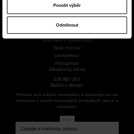
Povolit výběr
PŘIHLÁSIT SE
ZAREGISTROVAT SE
Odmítnout
O Cellbes
Informace o společnosti
Naše historie
Udržitelnost
Přístupnost
Zákaznický servis
228 887 267
Buďte v obraze
Přihlaste se k odběru newsletteru a získávejte od nás
informace o našich nejnovějších produktech, akcích a
novinkách.
E-mail