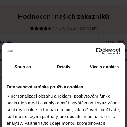
Hodnocení našich zákazníků
4.43/5 592 Hodnocení
a T
Inese J
O
KUPUJÍCÍ
6
05.08.2026
v
ě
19.07.2026
ř
e
n
ý
z
á
o dobré a dobré
Dodání zboží 
k
a
vrácení zboží
z
Souhlas
Detaily
Více o cookies
pracovních dn
n
í
k
řeklad. Zobrazit původní verzi.
Toto je překlad.
Tato webová stránka používá cookies
K personalizaci obsahu a reklam, poskytování funkcí
sociálních médií a analýze naší návštěvnosti využíváme
Bezpečné doručení
Bezpečná platba
soubory cookie. Informace o tom, jak náš web používáte,
sdílíme se svými partnery pro sociální média, inzerci a
60 dní právo na vrácení
analýzy. Partneři tyto údaje mohou zkombinovat s