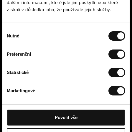
dalšími informacemi, které jste jim poskytli nebo které
získali v důsledku toho, že používáte jejich služby.
Zákaznický servis
Kontaktujte nás
V
Platba, poplatky, doručení a
Nutné
ý
vrácení
b
Snadné vrácení online
ě
Odstoupení od smlouvy
Preferenční
r
Obchodní podmínky
s
Zásady ochrany osobních údajů
o
Statistické
Cookies
u
Cellbes Member
h
Marketingové
Naše úrovně členství
l
Jak to funguje
a
Podmínky členství
s
u
Povolit vše
Moje stránky