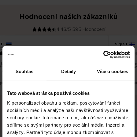
Hodnocení našich zákazníků
4.43/5 595 Hodnocení
 H
Sirpa J
O
KUPUJÍCÍ
026
09.08.2026
v
ě
22.07.2026
ř
e
n
ý
z
á
bylo dobré, ale je škoda, že si nemůžete vybrat kurýrní
S produkty j
k
čnost. Nedoručujete do balíkomatů DPD a Unisend, což
a
Legíny mi pe
z
 lépe hodilo do místa vašeho bydliště.
n
Souhlas
Detaily
Více o cookies
í
k
 překlad. Zobrazit původní verzi.
Toto je překlad
Tato webová stránka používá cookies
K personalizaci obsahu a reklam, poskytování funkcí
sociálních médií a analýze naší návštěvnosti využíváme
Bezpečné doručení
Bezpečná platba
soubory cookie. Informace o tom, jak náš web používáte,
sdílíme se svými partnery pro sociální média, inzerci a
60 dní právo na vrácení
analýzy. Partneři tyto údaje mohou zkombinovat s