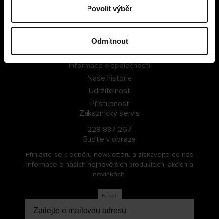
Povolit výběr
PŘIHLÁSIT SE
ZAREGISTROVAT SE
Odmítnout
O Cellbes
Informace o společnosti
Naše historie
Udržitelnost
Přístupnost
Zákaznický servis
228 887 267
Buďte v obraze
Přihlaste se k odběru newsletteru a získávejte od nás
informace o našich nejnovějších produktech, akcích a
novinkách.
E-mail