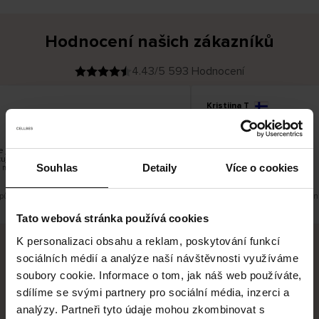
Hodnocení našich zákazníků
4.43/5 593 Hodnocení
Kristiina T
O
KUPUJÍCÍ
06.08.2026
v
ě
22.07.2026
ř
e
n
ý
z
á
 je škoda, že si nemůžete vybrat kurýrní
Všechno dobré a dobré
k
ujete do balíkomatů DPD a Unisend, což
a
z
Souhlas
Detaily
Více o cookies
 místa vašeho bydliště.
n
í
k
původní verzi.
Toto je překlad. Zobrazit původní
Tato webová stránka používá cookies
K personalizaci obsahu a reklam, poskytování funkcí
sociálních médií a analýze naší návštěvnosti využíváme
Bezpečné doručení
Bezpečná platba
soubory cookie. Informace o tom, jak náš web používáte,
sdílíme se svými partnery pro sociální média, inzerci a
60 dní právo na vrácení
analýzy. Partneři tyto údaje mohou zkombinovat s