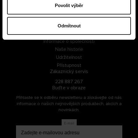
Povolit výběr
PŘIHLÁSIT SE
ZAREGISTROVAT SE
Odmítnout
O Cellbes
Informace o společnosti
Naše historie
Udržitelnost
Přístupnost
Zákaznický servis
228 887 267
Buďte v obraze
Přihlaste se k odběru newsletteru a získávejte od nás
informace o našich nejnovějších produktech, akcích a
novinkách.
E-mail