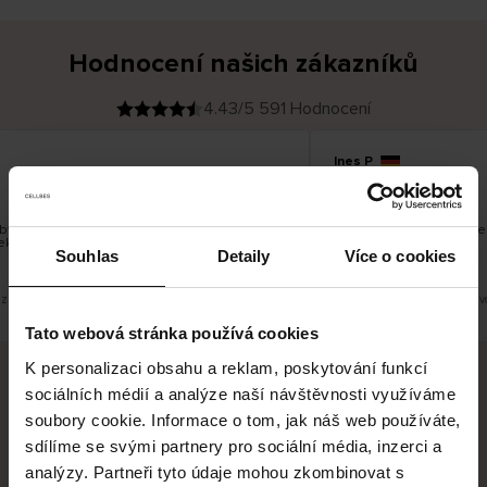
Hodnocení našich zákazníků
4.43/5 591 Hodnocení
Ines P
O
KUPUJÍCÍ
05.08.2026
v
ě
16.07.2026
ř
e
n
ý
z
á
vykle velmi rychlé - do 5 pracovních dnů, ale
Vynikající kvalita! A stá
k
ekonečný příběh smutku - může trvat až 20
a
z
Souhlas
Detaily
Více o cookies
n
í
k
zit původní verzi.
Toto je překlad. Zobrazit půvo
Tato webová stránka používá cookies
K personalizaci obsahu a reklam, poskytování funkcí
sociálních médií a analýze naší návštěvnosti využíváme
Bezpečné doručení
Bezpečná platba
soubory cookie. Informace o tom, jak náš web používáte,
sdílíme se svými partnery pro sociální média, inzerci a
60 dní právo na vrácení
analýzy. Partneři tyto údaje mohou zkombinovat s