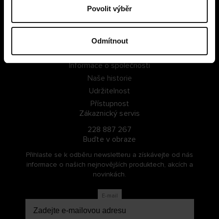
Povolit výběr
PŘIHLÁSIT SE
ZAREGISTROVAT SE
Odmítnout
O Cellbes
Informace o společnosti
Naše historie
Udržitelnost
Přístupnost
Zákaznický servis
228 887 267
Buďte v obraze
Přihlaste se k odběru newsletteru a získávejte od nás
informace o našich nejnovějších produktech, akcích a
novinkách.
E-mail