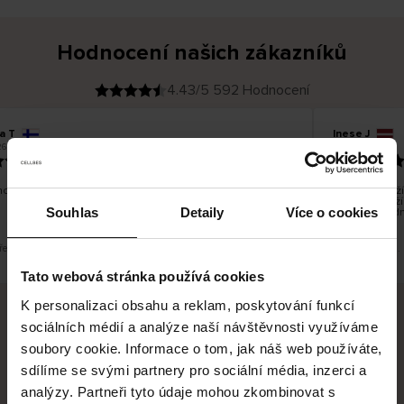
Hodnocení našich zákazníků
4.43/5 592 Hodnocení
a T
Inese J
O
KUPUJÍCÍ
6
05.08.2026
v
ě
19.07.2026
ř
e
n
ý
z
á
o dobré a dobré
Dodání zboží 
k
a
vrácení zboží
z
Souhlas
Detaily
Více o cookies
pracovních dn
n
í
k
řeklad. Zobrazit původní verzi.
Toto je překlad.
Tato webová stránka používá cookies
K personalizaci obsahu a reklam, poskytování funkcí
sociálních médií a analýze naší návštěvnosti využíváme
Bezpečné doručení
Bezpečná platba
soubory cookie. Informace o tom, jak náš web používáte,
sdílíme se svými partnery pro sociální média, inzerci a
60 dní právo na vrácení
analýzy. Partneři tyto údaje mohou zkombinovat s