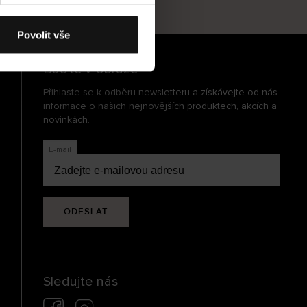
cení
Povolit vše
Buďte v obraze
Přihlaste se k odběru newsletteru a získávejte od nás
informace o našich nejnovějších produktech, akcích a
novinkách.
E-mail
ODESLAT
Sledujte nás