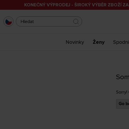
KONEČNÝ VÝPRODEJ - ŠIROKÝ VÝBĚR ZBOŽÍ ZA
Novinky
Ženy
Spodní
Som
Sorry!
Go ba