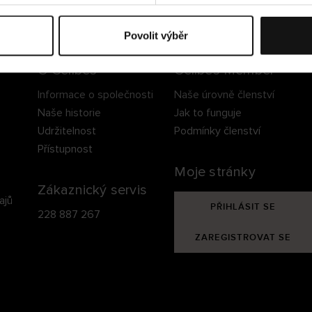
ezpečné doručení
Bezpečná platba
60 dní právo na vrá
Povolit výběr
O Cellbes
Cellbes Member
Informace o společnosti
Naše úrovně členství
Naše historie
Jak to funguje
Udržitelnost
Podmínky členství
Přístupnost
Moje stránky
Zákaznický servis
ajů
PŘIHLÁSIT SE
228 887 267
ZAREGISTROVAT SE