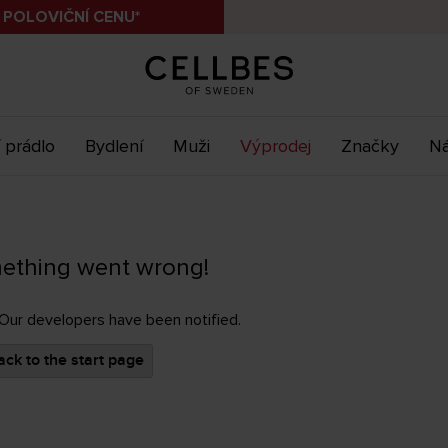
 POLOVIČNÍ CENU*
 prádlo
Bydlení
Muži
Výprodej
Značky
Ná
ething went wrong!
 Our developers have been notified.
ck to the start page