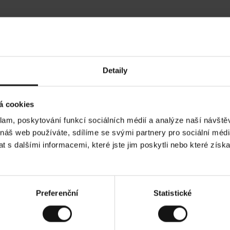
Hodnocení našich zákazníků
Detaily
Ines P
•
05.08.2026
05.08.2
O
KUPUJÍCÍ
á cookies
v
ě
16.07.2026
ř
e
klam, poskytování funkcí sociálních médií a analýze naší návšt
n
ý
obvykle velmi rychlé - do 5 pracovních dnů,
z
Vynikající kvalita! A 
 náš web používáte, sdílíme se svými partnery pro sociální média
á
í je nekonečný příběh smutku - může trvat až
k
a
nů.
 s dalšími informacemi, které jste jim poskytli nebo které získa
z
n
í
k
razit původní verzi.
Toto je překlad. Zobrazit pů
Preferenční
Statistické