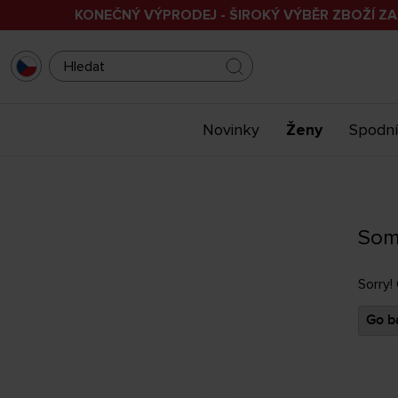
KONEČNÝ VÝPRODEJ - ŠIROKÝ VÝBĚR ZBOŽÍ ZA
Novinky
Ženy
Spodní
Som
Sorry!
Go ba