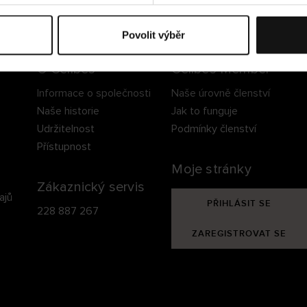
ezpečné doručení
Bezpečná platba
60 dní právo na vrá
Povolit výběr
O Cellbes
Cellbes Member
Informace o společnosti
Naše úrovně členství
Naše historie
Jak to funguje
Udržitelnost
Podmínky členství
Přístupnost
Moje stránky
Zákaznický servis
ajů
PŘIHLÁSIT SE
228 887 267
ZAREGISTROVAT SE