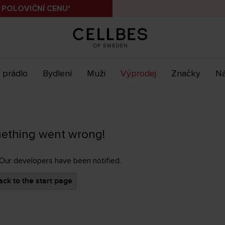
 POLOVIČNÍ CENU*
 prádlo
Bydlení
Muži
Výprodej
Značky
Ná
ething went wrong!
 Our developers have been notified.
ck to the start page