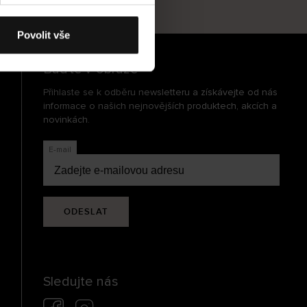
cení
Povolit vše
Buďte v obraze
Přihlaste se k odběru newsletteru a získávejte od nás
informace o našich nejnovějších produktech, akcích a
novinkách.
E-mail
ODESLAT
Sledujte nás