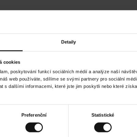
Hodnocení našich zákazníků
Detaily
•
Ines P
•
05.08.2026
05.0
O
KUPUJÍCÍ
á cookies
v
ě
16.07.2026
ř
e
klam, poskytování funkcí sociálních médií a analýze naší návšt
n
ý
 je obvykle velmi rychlé - do 5 pracovních dnů,
z
Vynikající kvalita!
 náš web používáte, sdílíme se svými partnery pro sociální média
á
zboží je nekonečný příběh smutku - může trvat až
k
a
h dnů.
 s dalšími informacemi, které jste jim poskytli nebo které získa
z
n
í
k
. Zobrazit původní verzi.
Toto je překlad. Zobraz
Preferenční
Statistické