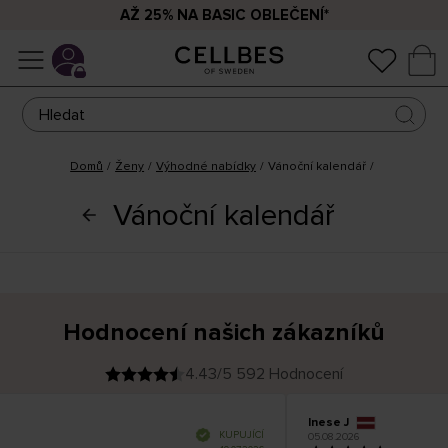
AŽ 25% NA BASIC OBLEČENÍ*
Domů
Ženy
Výhodné nabídky
Vánoční kalendář
Vánoční kalendář
Hodnocení našich zákazníků
4.43/5 592 Hodnocení
Inese J
O
KUPUJÍCÍ
05.08.2026
v
ě