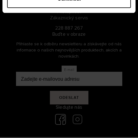
Udržitelnost
Přístupnost
Zákaznický servis
228 887 267
Buďte v obraze
Přihlaste se k odběru newsletteru a získávejte od nás
informace o našich nejnovějších produktech, akcích a
novinkách.
E-mail
ODESLAT
Sledujte nás