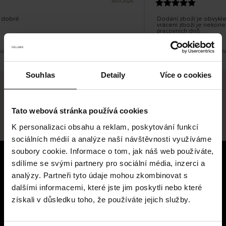
19.07.2026
ř
e
n
ý
z
á
 dobré
Dodání zboží je obvykle 
k
a
vrácení zboží je nekoneč
z
pracovních dnů.
n
í
k
azit původní verzi.
Toto je překlad. Zobrazit pův
Souhlas
Detaily
Více o cookies
Bezpečné doručení
Bezpečná platba
Tato webová stránka používá cookies
60 dní právo na vrácení
K personalizaci obsahu a reklam, poskytování funkcí
sociálních médií a analýze naší návštěvnosti využíváme
soubory cookie. Informace o tom, jak náš web používáte,
sdílíme se svými partnery pro sociální média, inzerci a
Zákaznický servis
analýzy. Partneři tyto údaje mohou zkombinovat s
Kontaktujte nás
dalšími informacemi, které jste jim poskytli nebo které
Platba, poplatky, doručení a
získali v důsledku toho, že používáte jejich služby.
vrácení
Snadné vrácení online