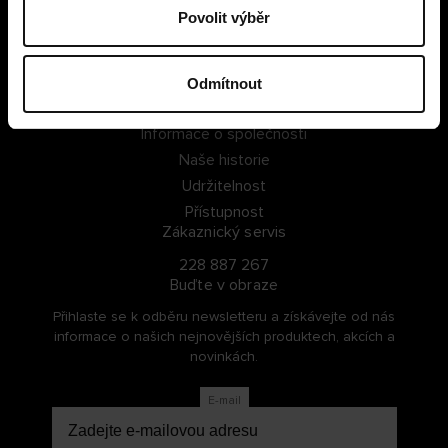
Povolit výběr
PŘIHLÁSIT SE
ZAREGISTROVAT SE
Odmítnout
O Cellbes
Informace o společnosti
Naše historie
Udržitelnost
Přístupnost
Zákaznický servis
228 887 267
Buďte v obraze
Přihlaste se k odběru newsletteru a získávejte od nás
informace o našich nejnovějších produktech, akcích a
novinkách.
E-mail