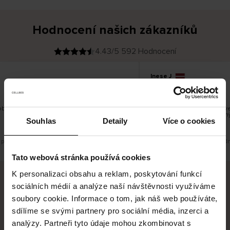
Hodnocení našich zákazníků
4.43/5 592 Hodnocení
Inese J
O
KUPUJÍCÍ
05.08.2026
v
ě
19.07.2026
ř
e
n
ý
z
á
obré
Dodání zboží je obvykle vel
k
a
vrácení zboží je nekonečný
z
Souhlas
Detaily
Více o cookies
pracovních dnů.
n
í
k
 původní verzi.
Toto je překlad. Zobrazit původní
Tato webová stránka používá cookies
K personalizaci obsahu a reklam, poskytování funkcí
sociálních médií a analýze naší návštěvnosti využíváme
Bezpečné doručení
Bezpečná platba
soubory cookie. Informace o tom, jak náš web používáte,
sdílíme se svými partnery pro sociální média, inzerci a
60 dní právo na vrácení
analýzy. Partneři tyto údaje mohou zkombinovat s