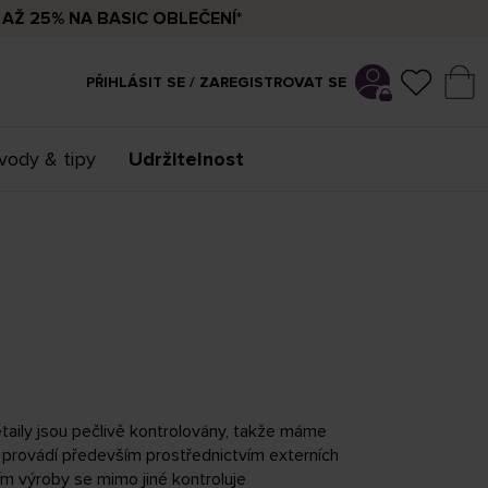
AŽ 25% NA BASIC OBLEČENÍ*
PŘIHLÁSIT SE / ZAREGISTROVAT SE
vody & tipy
Udržitelnost
taily jsou pečlivě kontrolovány, takže máme
se provádí především prostřednictvím externích
ním výroby se mimo jiné kontroluje