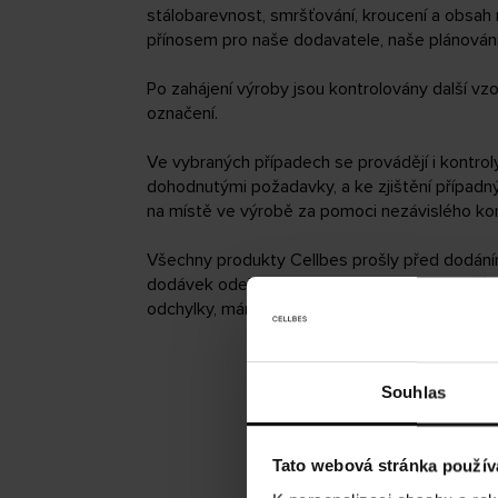
stálobarevnost, smršťování, kroucení a obsah 
přínosem pro naše dodavatele, naše plánování
Po zahájení výroby jsou kontrolovány další vzo
označení.
Ve vybraných případech se provádějí i kontrol
dohodnutými požadavky, a ke zjištění případný
na místě ve výrobě za pomoci nezávislého kont
Všechny produkty Cellbes prošly před dodáním
dodávek odebrány náhodné vzorky pro další ko
odchylky, máme často možnost je lokálně opra
Souhlas
Tato webová stránka použív