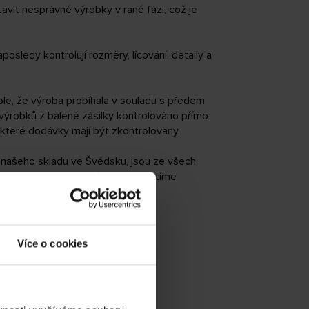
avit nesprávné výrobky v rané fázi, což je
sledy kontrolují rozměry, lícování, detaily a
role, že výroba probíhala v souladu s předem
 výrobků z balené zásilky kontrolováno přímo
 které dodávky mají být zkontrolovány.
o našeho skladu ve Švédsku, jsou ze všech
během přepravy dojít. Pokud zjistíme
Více o cookies