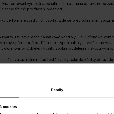
niklu. Testování výrobků před šitím nám pomáhá opravit nebo zast
 a samozřejmě pro životní prostředí.
rky ve formě expedičních vzorků. Zde se před odesláním zboží napo
y kvality, tzv závěrečné namátkové kontroly (FRI), určené ke kont
ch chyb před dodáním. Při tomto typu kontroly je větší množství
rolora kvality. Oddělení kvality spolu s oddělením nákupu vybírá,
 našim zákazníkům řadou testů kvality. Jakmile zásilky dorazí d
ntrolu. To nám pomáhá odhalit jakékoli nehody, ke kterým mohlo 
vit v Borås.
Detaily
UDRŽITELNOST
á cookies