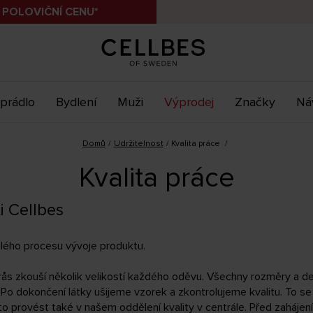
 POLOVIČNÍ CENU*
prádlo
Bydlení
Muži
Výprodej
Značky
Ná
Domů
Udržitelnost
Kvalita práce
Kvalita práce
i Cellbes
lého procesu vývoje produktu.
rås zkouší několik velikostí každého oděvu. Všechny rozměry a de
e. Po dokončení látky ušijeme vzorek a zkontrolujeme kvalitu. To 
 to provést také v našem oddělení kvality v centrále. Před zaháje