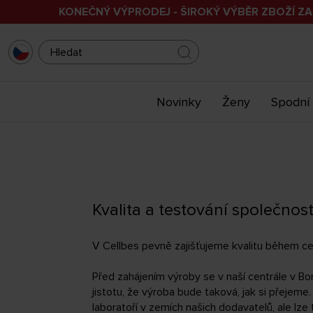
KONEČNÝ VÝPRODEJ - ŠIROKÝ VÝBĚR ZBOŽÍ ZA
Novinky
Ženy
Spodní 
Kvalita a testování společnost
V Cellbes pevně zajišťujeme kvalitu během ce
Před zahájením výroby se v naší centrále v Bo
jistotu, že výroba bude taková, jak si přejem
laboratoří v zemích našich dodavatelů, ale lze