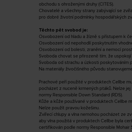
obchodu s ohroženými druhy (CITES).
Chovatelé a všechny strany zabývající se zvíř
pro dobré životní podmínky hospodářských zvíř
Těchto pět svobod je:
Osvobození od hladu a žízně s přístupem k čers
Osvobození od nepohodlí poskytnutím vhodnéh
Osvobození od bolesti, zranění a nemocí pros
Svoboda chovat se přirozeně tím, že uspokojí 
Svoboda od strachu a úzkosti poskytováním po
Na materiály živočišného původu stanovujeme
Prachové peří použité v produktech Cellbe m
pocházet z nuceně krmených ptáků. Nelze jej 
normy Responsible Down Standard (RDS).
Kůže a kůže používané v produktech Cellbe m
Nelze použít pravou kožešinu.
Zvířecí chlupy a vlna nemohou pocházet ze zví
aby vlna použitá v produktech Cellbe byla ce
certifikován podle normy Responsible Mohair 