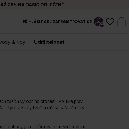
AŽ 25% NA BASIC OBLEČENÍ*
PŘIHLÁSIT SE / ZAREGISTROVAT SE
vody & tipy
Udržitelnost
ech fázích výrobního procesu. Politika práv
at. Tyto zásady tvoří součást naší příručky
rodní dohody, jako je Úmluva o mezinárodním