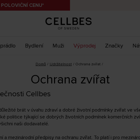
 POLOVIČNÍ CENU*
prádlo
Bydlení
Muži
Výprodej
Značky
Ná
Domů
Udržitelnost
Ochrana zvířat
Ochrana zvířat
ečnosti Cellbes
 důležité brát v úvahu zdraví a dobré životní podmínky zvířat ve vš
ké politice týkající se dobrých životních podmínek komerčních zvíř
šichni naši dodavatelé.
í a mezinárodní předpisy na ochranu zvířat. To platí i pro meziná