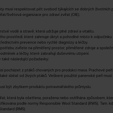
aty musí respektovat pět svobod týkajících se dobrých životních
at/Světová organizace pro zdraví zvířat (OIE).
tvé vodě a stravě, která udržuje plné zdraví a vitalitu.
o prostředí, které zahrnuje úkryt a pohodlné místo k odpočinku.
třednictvím prevence nebo rychlé diagnózy a léčby.
potřebu zvířete na přiměřený prostor, přiměřené zdroje a společn
dmínek a léčby, které zabraňují duševnímu utrpení.
 také následující požadavky:
usí pocházet z ptáků chovaných pro produkci masa. Prachové peří
také sbírat od živých ptáků. Veškeré použité panenské peří musí
usí být zbytkem produktu potravinářského průmyslu.
řat, která byla ošetřena, poražena nebo ostříhána způsobem, kte
rtifikována podle normy Responsible Wool Standard (RWS). Tam, k
Standard (RMS)