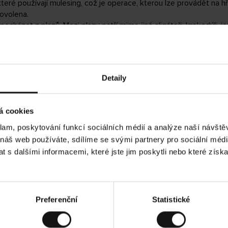
teré používají mulesing, což je operace, kterou lze provádět na hř
povolena.
ocházet z plazů. Mezi plazy patří mimo jiné aligátoři, krokodýli, je
 druhů uvedených na Červeném seznamu ohrožených, kriticky ohr
ruhy) a IUCN (Mezinárodní unie pro ochranu přírody). Pokud se p
 ani rohy.
Detaily
 nejsou povoleny.
bcích nepoužíváme pravou kožešinu, podepsali jsme seznam zvířat 
ree Alliance (FFA).
á cookies
klam, poskytování funkcí sociálních médií a analýze naší návšt
 náš web používáte, sdílíme se svými partnery pro sociální média
 s dalšími informacemi, které jste jim poskytli nebo které získa
Preferenční
Statistické
UDRŽITELNOST