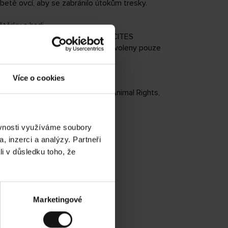
betě ovcí, aby se zabránilo útokům tresky.
štěrky a hadi.
ožených nebo zranitelných druhů CITES
ři výrobě používají perly, jsou povoleny pouze
Více o cookies
bez kožešin vyvinutý organizací Animal Rights,
ěvnosti využíváme soubory
, inzerci a analýzy. Partneři
li v důsledku toho, že
Marketingové