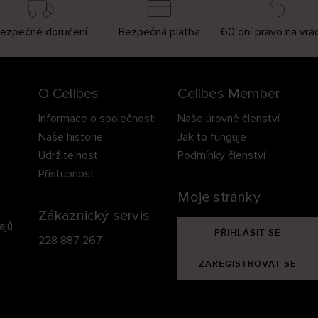
ezpečné doručení
Bezpečná platba
60 dní právo na vrá
O Cellbes
Cellbes Member
Informace o společnosti
Naše úrovně členství
Naše historie
Jak to funguje
Udržitelnost
Podmínky členství
Přístupnost
Moje stránky
Zákaznický servis
ajů
PŘIHLÁSIT SE
228 887 267
ZAREGISTROVAT SE