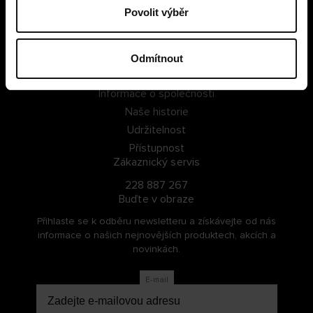
Povolit výběr
PŘIHLÁSIT SE
ZAREGISTROVAT SE
Odmítnout
O Cellbes
Informace o společnosti
Naše historie
Udržitelnost
Přístupnost
Zákaznický servis
228 887 267
Buďte v obraze
Přihlaste se k odběru newsletteru a získávejte od nás
informace o našich nejnovějších produktech, akcích a
novinkách.
E-mail