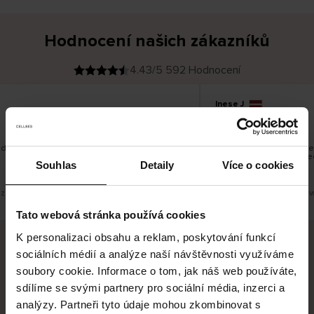
Hodnocení našich zákazníků
4.43/5 592 Hodnocení
Inese J
O
KUPUJÍCÍ
05.08.2026
v
ě
19.07.2026
ř
e
n
ý
z
á
 dobré
Dodání zboží je obvykle 
k
a
vrácení zboží je nekoneč
z
Souhlas
Detaily
Více o cookies
pracovních dnů.
n
í
k
zit původní verzi.
Toto je překlad. Zobrazit půvo
Tato webová stránka používá cookies
K personalizaci obsahu a reklam, poskytování funkcí
sociálních médií a analýze naší návštěvnosti využíváme
Bezpečné doručení
Bezpečná platba
soubory cookie. Informace o tom, jak náš web používáte,
sdílíme se svými partnery pro sociální média, inzerci a
60 dní právo na vrácení
analýzy. Partneři tyto údaje mohou zkombinovat s