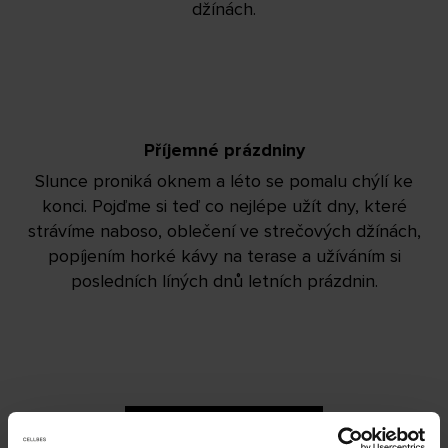
džínách.
Příjemné prázdniny
Slunce proniká oknem a léto se pomalu chýlí ke
konci. Pojďme si teď co nejlépe užít dny, které
strávíme naboso, oblečení ve strečových džínách,
popíjením horké kávy na terase a užíváním si
posledních líných dnů letních prázdnin.
NAKUPUJTE DÁMSKÉ