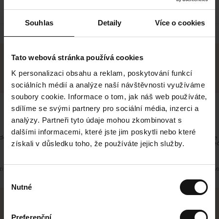
Souhlas
Detaily
Více o cookies
Tato webová stránka používá cookies
Hodnocení našich zákazníků
K personalizaci obsahu a reklam, poskytování funkcí
4.43/5 592 Hodnocení
sociálních médií a analýze naší návštěvnosti využíváme
soubory cookie. Informace o tom, jak náš web používáte,
Inese J
sdílíme se svými partnery pro sociální média, inzerci a
O
KUPUJÍCÍ
05.08.2026
v
analýzy. Partneři tyto údaje mohou zkombinovat s
ě
19.07.2026
ř
e
n
dalšími informacemi, které jste jim poskytli nebo které
ý
z
á
dobré
Dodání zboží je obvykle v
k
získali v důsledku toho, že používáte jejich služby.
a
vrácení zboží je nekoneč
z
pracovních dnů.
n
í
k
it původní verzi.
Toto je překlad. Zobrazit půvo
V
Nutné
ý
b
ě
Preferenční