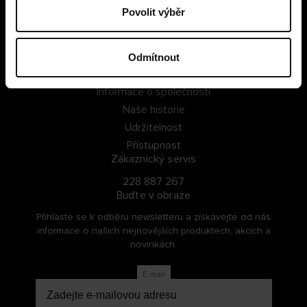
Povolit výběr
PŘIHLÁSIT SE
ZAREGISTROVAT SE
Odmítnout
O Cellbes
Informace o společnosti
Naše historie
Udržitelnost
Přístupnost
Zákaznický servis
228 887 267
Buďte v obraze
Přihlaste se k odběru newsletteru a získávejte od nás
informace o našich nejnovějších produktech, akcích a
novinkách.
E-mail