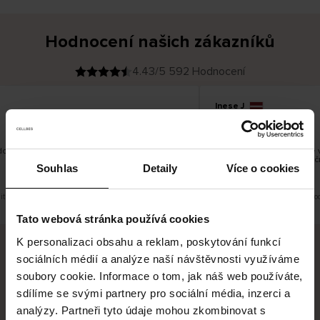
Hodnocení našich zákazníků
4.43/5 592 Hodnocení
Inese J
O
KUPUJÍCÍ
05.08.2026
v
ě
19.07.2026
ř
e
n
ý
z
á
dobré
Dodání zboží je obvykle v
k
a
vrácení zboží je nekonečn
z
Souhlas
Detaily
Více o cookies
pracovních dnů.
n
í
k
it původní verzi.
Toto je překlad. Zobrazit původ
Tato webová stránka používá cookies
K personalizaci obsahu a reklam, poskytování funkcí
sociálních médií a analýze naší návštěvnosti využíváme
Bezpečné doručení
Bezpečná platba
soubory cookie. Informace o tom, jak náš web používáte,
sdílíme se svými partnery pro sociální média, inzerci a
60 dní právo na vrácení
analýzy. Partneři tyto údaje mohou zkombinovat s