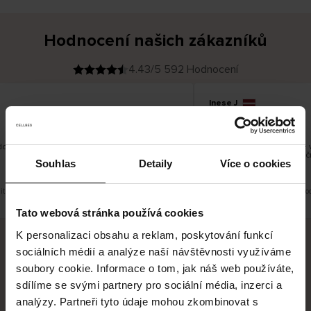
Hodnocení našich zákazníků
4.43/5 592 Hodnocení
Inese J
O
KUPUJÍCÍ
05.08.2026
v
ě
19.07.2026
ř
e
n
ý
z
á
dobré
Dodání zboží je obvykle v
k
a
vrácení zboží je nekonečn
z
Souhlas
Detaily
Více o cookies
pracovních dnů.
n
í
k
it původní verzi.
Toto je překlad. Zobrazit původ
Tato webová stránka používá cookies
K personalizaci obsahu a reklam, poskytování funkcí
sociálních médií a analýze naší návštěvnosti využíváme
Bezpečné doručení
Bezpečná platba
soubory cookie. Informace o tom, jak náš web používáte,
sdílíme se svými partnery pro sociální média, inzerci a
60 dní právo na vrácení
analýzy. Partneři tyto údaje mohou zkombinovat s