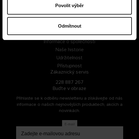
Povolit výběr
PŘIHLÁSIT SE
ZAREGISTROVAT SE
Odmítnout
O Cellbes
Informace o společnosti
Naše historie
Udržitelnost
Přístupnost
Zákaznický servis
228 887 267
Buďte v obraze
Přihlaste se k odběru newsletteru a získávejte od nás
informace o našich nejnovějších produktech, akcích a
novinkách.
E-mail