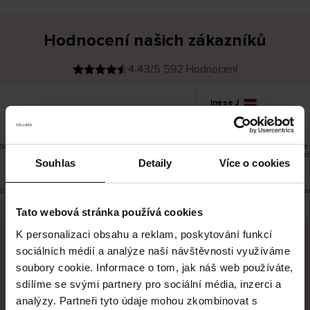
Hodnocení našich zákazníků
4.43/5 592 Hodnocení
Inese J
O
KUPUJÍCÍ
05.08.2026
v
ě
19.07.2026
ř
e
n
ý
z
á
dobré
Dodání zboží je obvykle v
k
a
vrácení zboží je nekoneč
z
Souhlas
Detaily
Více o cookies
pracovních dnů.
n
í
k
it původní verzi.
Toto je překlad. Zobrazit půvo
Tato webová stránka používá cookies
K personalizaci obsahu a reklam, poskytování funkcí
sociálních médií a analýze naší návštěvnosti využíváme
Bezpečné doručení
Bezpečná platba
soubory cookie. Informace o tom, jak náš web používáte,
sdílíme se svými partnery pro sociální média, inzerci a
60 dní právo na vrácení
analýzy. Partneři tyto údaje mohou zkombinovat s