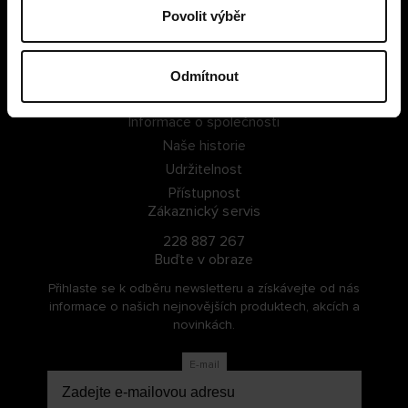
Povolit výběr
PŘIHLÁSIT SE
ZAREGISTROVAT SE
Odmítnout
O Cellbes
Informace o společnosti
Naše historie
Udržitelnost
Přístupnost
Zákaznický servis
228 887 267
Buďte v obraze
Přihlaste se k odběru newsletteru a získávejte od nás
informace o našich nejnovějších produktech, akcích a
novinkách.
E-mail