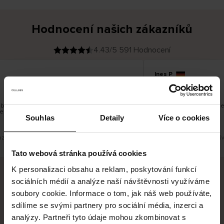
Hodnocení našich zákazníků
4.43/5 591 Hodnocení
Ines P
O
KUPUJÍCÍ
05.08.2026
v
ě
16.07.2026
ř
e
n
ý
z
á
vykle velmi rychlé - do 5 pracovních dnů, ale
Vynikající kvalita! A st
k
nekonečný příběh smutku - může trvat až 20
a
z
Souhlas
Detaily
Více o cookies
n
í
k
azit původní verzi.
Toto je překlad. Zobrazit pův
Tato webová stránka používá cookies
K personalizaci obsahu a reklam, poskytování funkcí
sociálních médií a analýze naší návštěvnosti využíváme
Bezpečné doručení
Bezpečná platba
soubory cookie. Informace o tom, jak náš web používáte,
sdílíme se svými partnery pro sociální média, inzerci a
60 dní právo na vrácení
analýzy. Partneři tyto údaje mohou zkombinovat s