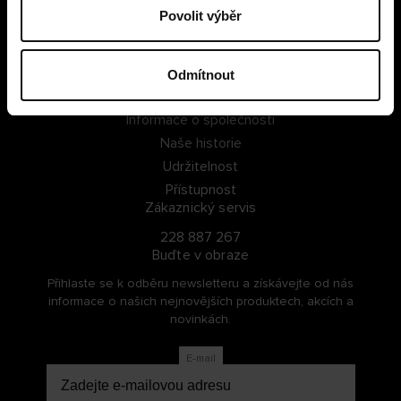
Povolit výběr
PŘIHLÁSIT SE
ZAREGISTROVAT SE
Odmítnout
O Cellbes
Informace o společnosti
Naše historie
Udržitelnost
Přístupnost
Zákaznický servis
228 887 267
Buďte v obraze
Přihlaste se k odběru newsletteru a získávejte od nás
informace o našich nejnovějších produktech, akcích a
novinkách.
E-mail