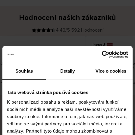
Hodnocení našich zákazníků
4.43/5 592 Hodnocení
Inese J
O
KUPUJÍCÍ
05.08.2026
v
ě
19.07.2026
ř
e
n
ý
z
á
 dobré
Dodání zboží je obvykle 
k
a
vrácení zboží je nekoneč
z
Souhlas
Detaily
Více o cookies
pracovních dnů.
n
í
k
zit původní verzi.
Toto je překlad. Zobrazit půvo
Tato webová stránka používá cookies
K personalizaci obsahu a reklam, poskytování funkcí
sociálních médií a analýze naší návštěvnosti využíváme
Bezpečné doručení
Bezpečná platba
soubory cookie. Informace o tom, jak náš web používáte,
sdílíme se svými partnery pro sociální média, inzerci a
60 dní právo na vrácení
analýzy. Partneři tyto údaje mohou zkombinovat s