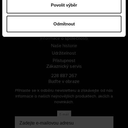
Povolit výběr
PŘIHLÁSIT SE
ZAREGISTROVAT SE
Odmítnout
O Cellbes
Informace o společnosti
Naše historie
Udržitelnost
Přístupnost
Zákaznický servis
228 887 267
Buďte v obraze
Přihlaste se k odběru newsletteru a získávejte od nás
informace o našich nejnovějších produktech, akcích a
novinkách.
E-mail