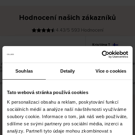
Hodnocení našich zákazníků
4.43/5 593 Hodnocení
Kristiina T
O
KUPUJÍCÍ
06.08.2026
v
ě
22.07.2026
ř
e
n
ý
z
á
ale je škoda, že si nemůžete vybrat kurýrní
Všechno dobré a dobré
k
učujete do balíkomatů DPD a Unisend, což
a
z
Souhlas
Detaily
Více o cookies
 do místa vašeho bydliště.
n
í
k
zit původní verzi.
Toto je překlad. Zobrazit půvo
Tato webová stránka používá cookies
K personalizaci obsahu a reklam, poskytování funkcí
sociálních médií a analýze naší návštěvnosti využíváme
Bezpečné doručení
Bezpečná platba
soubory cookie. Informace o tom, jak náš web používáte,
sdílíme se svými partnery pro sociální média, inzerci a
60 dní právo na vrácení
analýzy. Partneři tyto údaje mohou zkombinovat s