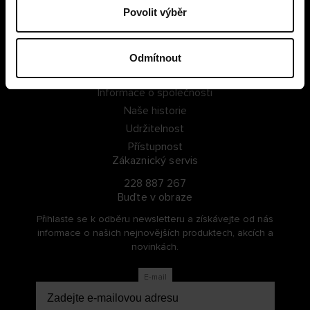
Povolit výběr
PŘIHLÁSIT SE
ZAREGISTROVAT SE
Odmítnout
O Cellbes
Informace o společnosti
Naše historie
Udržitelnost
Přístupnost
Zákaznický servis
228 887 267
Buďte v obraze
Přihlaste se k odběru newsletteru a získávejte od nás
informace o našich nejnovějších produktech, akcích a
novinkách.
E-mail