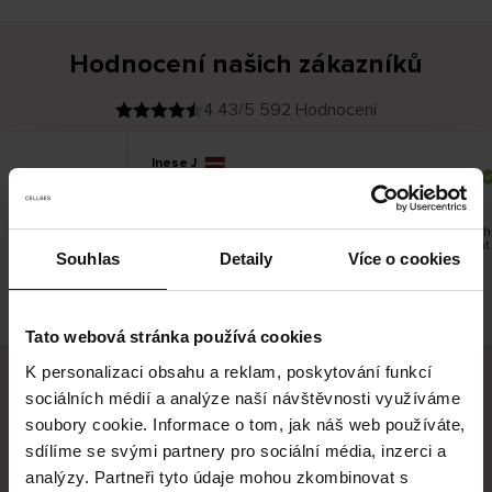
Hodnocení našich zákazníků
4.43/5 592 Hodnocení
Inese J
O
KUPUJÍCÍ
05.08.2026
v
ě
19.07.2026
ř
e
n
ý
z
á
Dodání zboží je obvykle velmi rychlé - do 5 pracovních
k
a
vrácení zboží je nekonečný příběh smutku - může trvat
z
Souhlas
Detaily
Více o cookies
pracovních dnů.
n
í
k
Toto je překlad. Zobrazit původní verzi.
Tato webová stránka používá cookies
K personalizaci obsahu a reklam, poskytování funkcí
sociálních médií a analýze naší návštěvnosti využíváme
Bezpečné doručení
Bezpečná platba
soubory cookie. Informace o tom, jak náš web používáte,
sdílíme se svými partnery pro sociální média, inzerci a
60 dní právo na vrácení
analýzy. Partneři tyto údaje mohou zkombinovat s