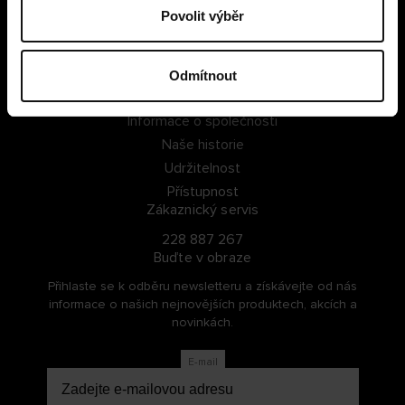
Povolit výběr
PŘIHLÁSIT SE
ZAREGISTROVAT SE
Odmítnout
O Cellbes
Informace o společnosti
Naše historie
Udržitelnost
Přístupnost
Zákaznický servis
228 887 267
Buďte v obraze
Přihlaste se k odběru newsletteru a získávejte od nás
informace o našich nejnovějších produktech, akcích a
novinkách.
E-mail