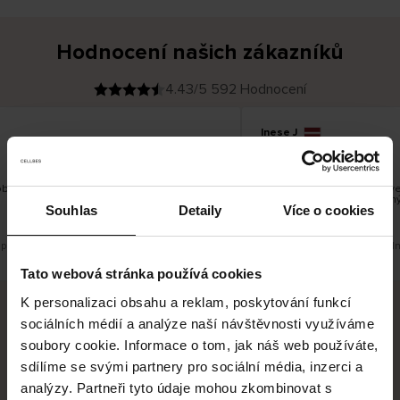
Hodnocení našich zákazníků
4.43/5 592 Hodnocení
Inese J
O
KUPUJÍCÍ
05.08.2026
v
ě
19.07.2026
ř
e
n
ý
z
á
obré
Dodání zboží je obvykle vel
k
a
vrácení zboží je nekonečný
z
Souhlas
Detaily
Více o cookies
pracovních dnů.
n
í
k
 původní verzi.
Toto je překlad. Zobrazit původní
Tato webová stránka používá cookies
K personalizaci obsahu a reklam, poskytování funkcí
sociálních médií a analýze naší návštěvnosti využíváme
Bezpečné doručení
Bezpečná platba
soubory cookie. Informace o tom, jak náš web používáte,
sdílíme se svými partnery pro sociální média, inzerci a
60 dní právo na vrácení
analýzy. Partneři tyto údaje mohou zkombinovat s