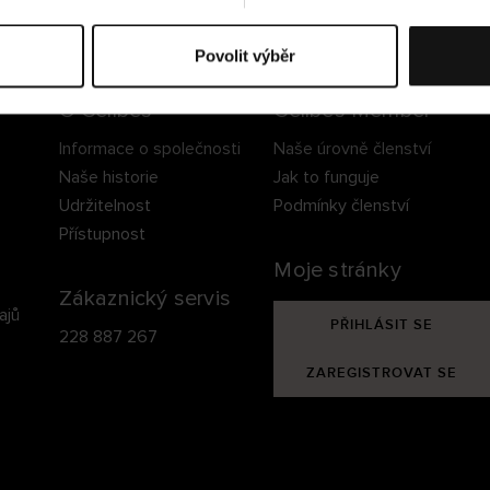
ezpečné doručení
Bezpečná platba
60 dní právo na vrá
Povolit výběr
O Cellbes
Cellbes Member
Informace o společnosti
Naše úrovně členství
Naše historie
Jak to funguje
Udržitelnost
Podmínky členství
Přístupnost
Moje stránky
Zákaznický servis
ajů
PŘIHLÁSIT SE
228 887 267
ZAREGISTROVAT SE