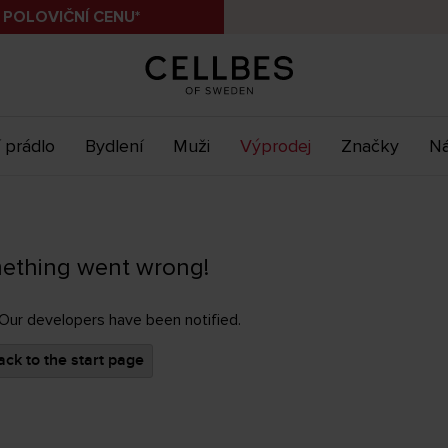
 POLOVIČNÍ CENU*
 prádlo
Bydlení
Muži
Výprodej
Značky
Ná
ething went wrong!
 Our developers have been notified.
ck to the start page