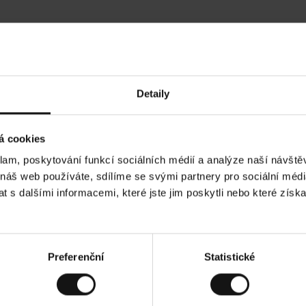
Hodnocení našich zákazníků
Detaily
•
Ines P
•
05.08.2026
05
O
KUPUJÍCÍ
á cookies
v
ě
16.07.2026
ř
e
klam, poskytování funkcí sociálních médií a analýze naší návšt
n
ý
í je obvykle velmi rychlé - do 5 pracovních dnů,
z
Vynikající kvalit
 náš web používáte, sdílíme se svými partnery pro sociální média
á
í zboží je nekonečný příběh smutku - může trvat až
k
a
ích dnů.
 s dalšími informacemi, které jste jim poskytli nebo které získa
z
n
í
k
ad. Zobrazit původní verzi.
Toto je překlad. Zobr
Preferenční
Statistické