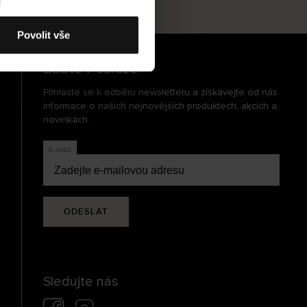
cení
Povolit vše
Buďte v obraze
Přihlaste se k odběru newsletteru a získávejte od nás
informace o našich nejnovějších produktech, akcích a
novinkách.
E-mail
ODESLAT
Sledujte nás