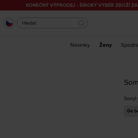
KONEČNÝ VÝPRODEJ - ŠIROKÝ VÝBĚR ZBOŽÍ ZA
Novinky
Ženy
Spodní
Som
Sorry!
Go ba