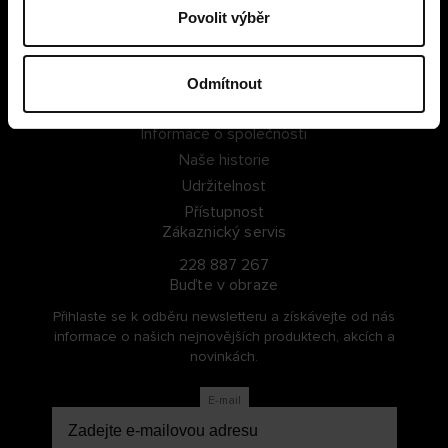
Povolit výběr
PŘIHLÁSIT SE
ZAREGISTROVAT SE
Odmítnout
O Cellbes
Informace o společnosti
Naše historie
Udržitelnost
Přístupnost
Zákaznický servis
228 887 267
Buďte v obraze
Přihlaste se k odběru newsletteru a získávejte od nás
informace o našich nejnovějších produktech, akcích a
novinkách.
E-mail