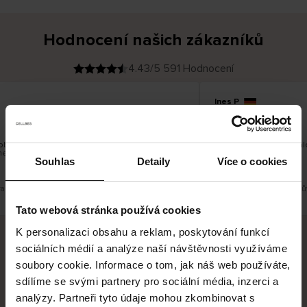
Hodnocení našich zákazníků
4.43/5 591 Hodnocení
Ines P
O
KUPUJÍCÍ
05.08.2026
v
ě
16.07.2026
ř
e
n
ý
z
á
bvykle velmi rychlé - do 5 pracovních dnů, ale
Vynikající kvalita! A st
k
nekonečný příběh smutku - může trvat až 20
a
z
Souhlas
Detaily
Více o cookies
n
í
k
azit původní verzi.
Toto je překlad. Zobrazit pů
Tato webová stránka používá cookies
K personalizaci obsahu a reklam, poskytování funkcí
sociálních médií a analýze naší návštěvnosti využíváme
Bezpečné doručení
Bezpečná platba
soubory cookie. Informace o tom, jak náš web používáte,
sdílíme se svými partnery pro sociální média, inzerci a
60 dní právo na vrácení
analýzy. Partneři tyto údaje mohou zkombinovat s