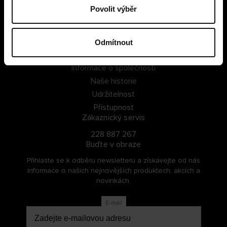
Povolit výběr
PŘIHLÁSIT SE
ZAREGISTROVAT SE
Odmítnout
O Cellbes
Informace o společnosti
Naše historie
Udržitelnost
Přístupnost
Zákaznický servis
228 887 267
Buďte v obraze
Přihlaste se k odběru newsletteru a získávejte od nás
informace o našich nejnovějších produktech, akcích a
novinkách.
E-mail