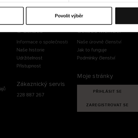
ezpečné doručení
Bezpečná platba
60 dní právo na vrá
Povolit výběr
O Cellbes
Cellbes Member
Informace o společnosti
Naše úrovně členství
Naše historie
Jak to funguje
Udržitelnost
Podmínky členství
Přístupnost
Moje stránky
Zákaznický servis
ajů
PŘIHLÁSIT SE
228 887 267
ZAREGISTROVAT SE