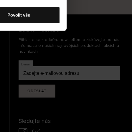
cení
Povolit vše
Buďte v obraze
Přihlaste se k odběru newsletteru a získávejte od nás
informace o našich nejnovějších produktech, akcích a
novinkách.
E-mail
ODESLAT
Sledujte nás