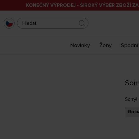
KONEČNÝ VÝPRODEJ - ŠIROKÝ VÝBĚR ZBOŽÍ ZA
Novinky
Ženy
Spodní
Som
Sorry!
Go ba