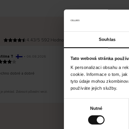
Souhlas
4.43/5 592 Hodnocení
tiina T
•
Inese J
06.08.2026
O
KUPUJÍCÍ
Tato webová stránka použív
v
ě
19.07.2026
ř
e
K personalizaci obsahu a re
n
ý
chno dobré a dobré
z
Dodání zbo
cookie. Informace o tom, jak
á
ale vrácen
k
a
20 pracov
tyto údaje mohou zkombinovat
z
n
í
používáte jejich služby.
k
je překlad. Zobrazit původní verzi.
Toto je přek
V
Nutné
ý
b
ě