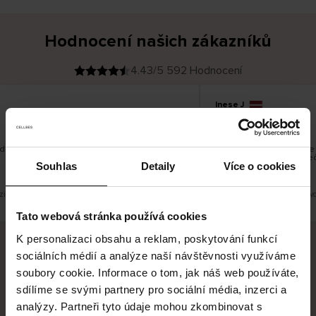
Hodnocení našich zákazníků
4.43/5 592 Hodnocení
Inese J
O
KUPUJÍCÍ
05.08.2026
v
ě
19.07.2026
ř
e
n
ý
z
á
dobré
Dodání zboží je obvykle v
k
a
vrácení zboží je nekoneč
z
Souhlas
Detaily
Více o cookies
pracovních dnů.
n
í
k
zit původní verzi.
Toto je překlad. Zobrazit půvo
Tato webová stránka používá cookies
K personalizaci obsahu a reklam, poskytování funkcí
sociálních médií a analýze naší návštěvnosti využíváme
Bezpečné doručení
Bezpečná platba
soubory cookie. Informace o tom, jak náš web používáte,
sdílíme se svými partnery pro sociální média, inzerci a
60 dní právo na vrácení
analýzy. Partneři tyto údaje mohou zkombinovat s