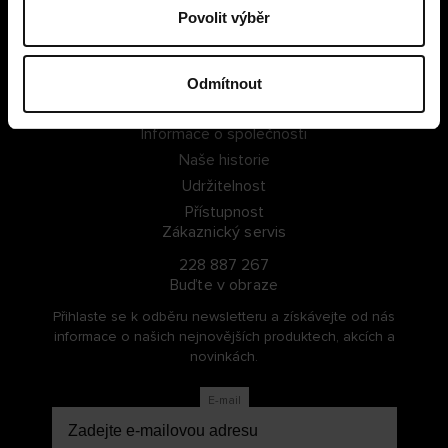
Povolit výběr
PŘIHLÁSIT SE
ZAREGISTROVAT SE
Odmítnout
O Cellbes
Informace o společnosti
Naše historie
Udržitelnost
Přístupnost
Zákaznický servis
228 887 267
Buďte v obraze
Přihlaste se k odběru newsletteru a získávejte od nás
informace o našich nejnovějších produktech, akcích a
novinkách.
E-mail