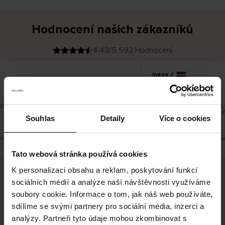
Hodnocení našich zákazníků
4.43/5 592 Hodnocení
Inese J
O
KUPUJÍCÍ
05.08.2026
v
ě
19.07.2026
ř
e
n
ý
z
á
dobré
Dodání zboží je obvykle v
k
a
vrácení zboží je nekoneč
z
Souhlas
Detaily
Více o cookies
pracovních dnů.
n
í
k
it původní verzi.
Toto je překlad. Zobrazit půvo
Tato webová stránka používá cookies
K personalizaci obsahu a reklam, poskytování funkcí
sociálních médií a analýze naší návštěvnosti využíváme
Bezpečné doručení
Bezpečná platba
soubory cookie. Informace o tom, jak náš web používáte,
sdílíme se svými partnery pro sociální média, inzerci a
60 dní právo na vrácení
analýzy. Partneři tyto údaje mohou zkombinovat s