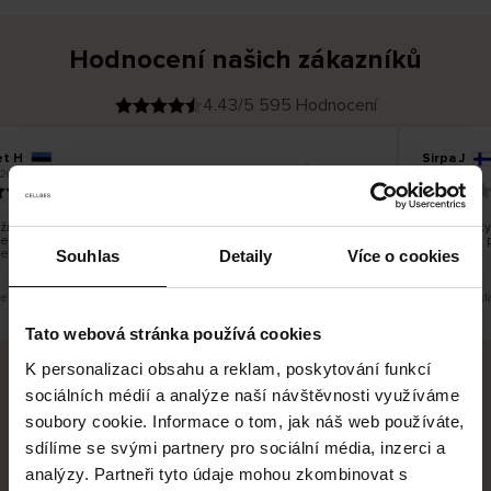
Hodnocení našich zákazníků
4.43/5 595 Hodnocení
t H
Sirpa J
O
KUPUJÍCÍ
.2026
09.08.2026
v
ě
22.07.2026
ř
e
n
ý
z
á
í bylo dobré, ale je škoda, že si nemůžete vybrat kurýrní
S produkty
k
ečnost. Nedoručujete do balíkomatů DPD a Unisend, což
a
Legíny mi 
z
e lépe hodilo do místa vašeho bydliště.
n
Souhlas
Detaily
Více o cookies
í
k
je překlad. Zobrazit původní verzi.
Toto je překl
Tato webová stránka používá cookies
K personalizaci obsahu a reklam, poskytování funkcí
sociálních médií a analýze naší návštěvnosti využíváme
Bezpečné doručení
Bezpečná platba
soubory cookie. Informace o tom, jak náš web používáte,
sdílíme se svými partnery pro sociální média, inzerci a
60 dní právo na vrácení
analýzy. Partneři tyto údaje mohou zkombinovat s