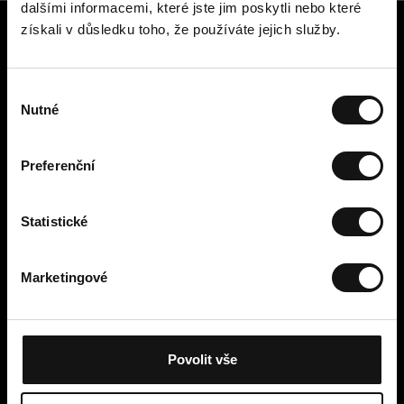
dalšími informacemi, které jste jim poskytli nebo které
získali v důsledku toho, že používáte jejich služby.
Zákaznický servis
Kontaktujte nás
V
Platba, poplatky, doručení a
Nutné
ý
vrácení
b
Snadné vrácení online
ě
Odstoupení od smlouvy
Preferenční
r
Obchodní podmínky
s
Zásady ochrany osobních údajů
o
Statistické
Cookies
u
Cellbes Member
h
Marketingové
Naše úrovně členství
l
Jak to funguje
a
Podmínky členství
s
u
Povolit vše
Moje stránky