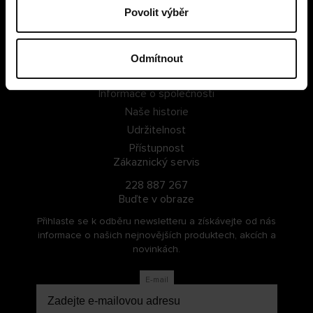
Povolit výběr
PŘIHLÁSIT SE
ZAREGISTROVAT SE
Odmítnout
O Cellbes
Informace o společnosti
Naše historie
Udržitelnost
Přístupnost
Zákaznický servis
228 887 267
Buďte v obraze
Přihlaste se k odběru newsletteru a získávejte od nás
informace o našich nejnovějších produktech, akcích a
novinkách.
E-mail