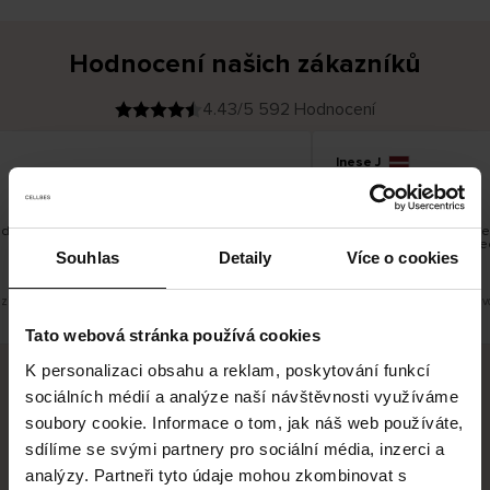
Hodnocení našich zákazníků
4.43/5 592 Hodnocení
Inese J
O
KUPUJÍCÍ
05.08.2026
v
ě
19.07.2026
ř
e
n
ý
z
á
 dobré
Dodání zboží je obvykle 
k
a
vrácení zboží je nekoneč
z
Souhlas
Detaily
Více o cookies
pracovních dnů.
n
í
k
zit původní verzi.
Toto je překlad. Zobrazit půvo
Tato webová stránka používá cookies
K personalizaci obsahu a reklam, poskytování funkcí
sociálních médií a analýze naší návštěvnosti využíváme
Bezpečné doručení
Bezpečná platba
soubory cookie. Informace o tom, jak náš web používáte,
sdílíme se svými partnery pro sociální média, inzerci a
60 dní právo na vrácení
analýzy. Partneři tyto údaje mohou zkombinovat s