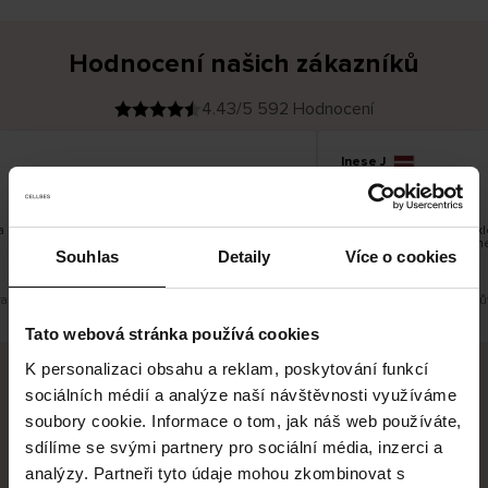
Hodnocení našich zákazníků
4.43/5 592 Hodnocení
Inese J
O
KUPUJÍCÍ
05.08.2026
v
ě
19.07.2026
ř
e
n
ý
z
á
a dobré
Dodání zboží je obvykle
k
a
vrácení zboží je nekone
z
Souhlas
Detaily
Více o cookies
pracovních dnů.
n
í
k
azit původní verzi.
Toto je překlad. Zobrazit pů
Tato webová stránka používá cookies
K personalizaci obsahu a reklam, poskytování funkcí
sociálních médií a analýze naší návštěvnosti využíváme
Bezpečné doručení
Bezpečná platba
soubory cookie. Informace o tom, jak náš web používáte,
sdílíme se svými partnery pro sociální média, inzerci a
60 dní právo na vrácení
analýzy. Partneři tyto údaje mohou zkombinovat s