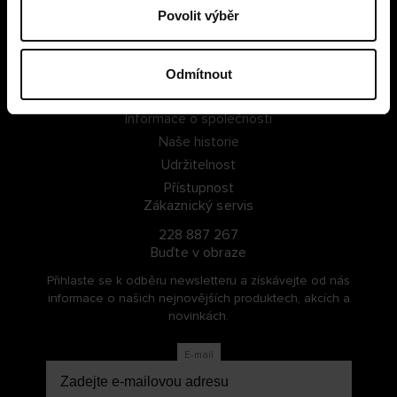
Povolit výběr
PŘIHLÁSIT SE
ZAREGISTROVAT SE
Odmítnout
O Cellbes
Informace o společnosti
Naše historie
Udržitelnost
Přístupnost
Zákaznický servis
228 887 267
Buďte v obraze
Přihlaste se k odběru newsletteru a získávejte od nás
informace o našich nejnovějších produktech, akcích a
novinkách.
E-mail