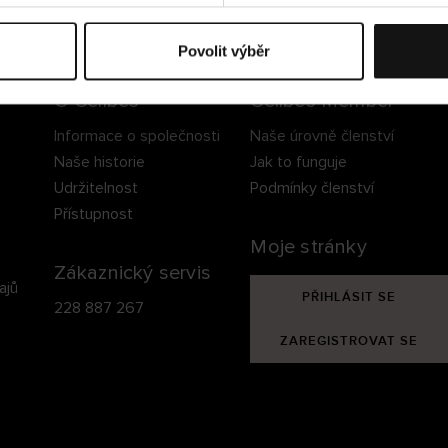
ezpečné doručení
Bezpečná platba
60 dní právo na vrá
Povolit výběr
O Cellbes
Cellbes Member
Informace o společnosti
Naše úrovně členství
Naše historie
Jak to funguje
Udržitelnost
Podmínky členství
Přístupnost
Moje stránky
Zákaznický servis
ajů
PŘIHLÁSIT SE
228 887 267
ZAREGISTROVAT SE