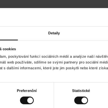
Hodnocení našich zákazníků
Detaily
Ines P
•
026
05.08.2026
O
KUPUJÍCÍ
á cookies
v
ě
16.07.2026
ř
e
klam, poskytování funkcí sociálních médií a analýze naší návšt
n
ý
velmi rychlé - do 5 pracovních dnů,
z
Vynikající kvalita! A stále cen
 náš web používáte, sdílíme se svými partnery pro sociální média
á
onečný příběh smutku - může trvat až
k
a
 s dalšími informacemi, které jste jim poskytli nebo které získa
z
n
í
k
dní verzi.
Toto je překlad. Zobrazit původní verz
Preferenční
Statistické