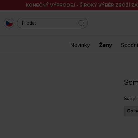
KONEČNÝ VÝPRODEJ - ŠIROKÝ VÝBĚR ZBOŽÍ ZA
Novinky
Ženy
Spodní
Som
Sorry!
Go ba