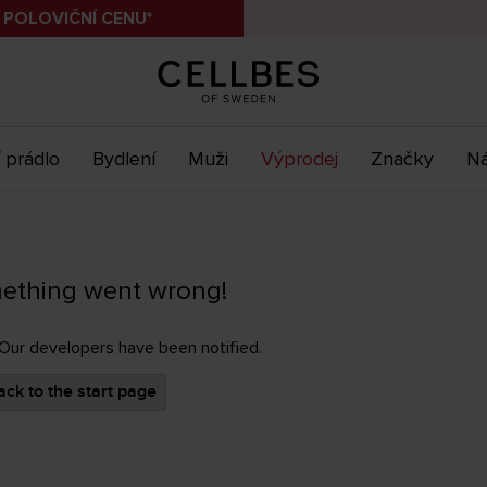
 POLOVIČNÍ CENU*
 prádlo
Bydlení
Muži
Výprodej
Značky
Ná
ething went wrong!
 Our developers have been notified.
ck to the start page