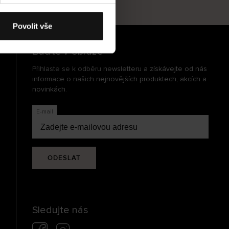
cení
Povolit vše
Buďte v obraze
Přihlaste se k odběru newsletteru a získávejte od nás
informace o našich nejnovějších produktech, akcích a
novinkách.
E-mail
ODESLAT
Sledujte nás