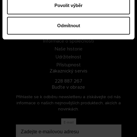
Povolit výběr
PŘIHLÁSIT SE
ZAREGISTROVAT SE
Odmítnout
O Cellbes
Informace o společnosti
Naše historie
Udržitelnost
Přístupnost
Zákaznický servis
228 887 267
Buďte v obraze
Přihlaste se k odběru newsletteru a získávejte od nás
informace o našich nejnovějších produktech, akcích a
novinkách.
E-mail