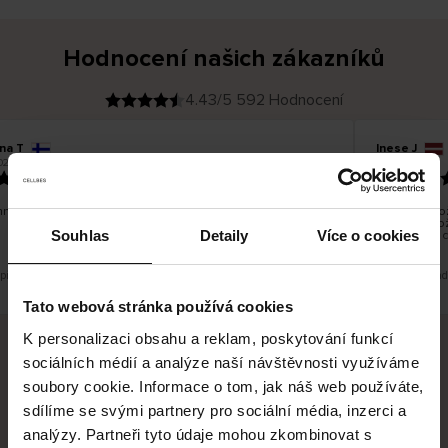
Hodnocení našich zákazníků
4.43/5 592 Hodnocení
ina T
Inese J
O
KUPUJÍCÍ
026
05.08.2026
v
ě
19.07.2026
ř
e
n
ý
z
á
no dobré a dobré
Dodání zboží
k
a
vrácení zbož
z
Souhlas
Detaily
Více o cookies
pracovních d
n
í
k
 překlad. Zobrazit původní verzi.
Toto je překlad
Tato webová stránka používá cookies
K personalizaci obsahu a reklam, poskytování funkcí
sociálních médií a analýze naší návštěvnosti využíváme
Bezpečné doručení
Bezpečná platba
soubory cookie. Informace o tom, jak náš web používáte,
sdílíme se svými partnery pro sociální média, inzerci a
60 dní právo na vrácení
analýzy. Partneři tyto údaje mohou zkombinovat s